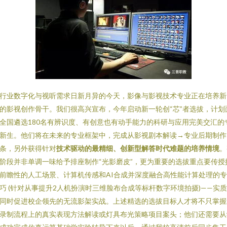
行业数字化与视听需求日新月异的今天，影像与影视技术专业正在培养新
的影视创作骨干。我们很高兴宣布，今年启动新一轮创“芯”者选拔，计划
全国遴选180名有辨识度、有创意也有动手能力的科研与应用完美交汇的
新生。他们将在未来的专业框架中，完成从影视剧本解读→专业后期制作
条，另外获得针对
技术驱动的最精细、创新型解答时代难题的培养情境
。
阶段并非单调一味给予排座制作“光影磨皮”，更为重要的选拔重点要传授
前瞻性的人工场景、计算机传感和AI合成并深度融合高性能计算处理的
巧 (针对从事提升2人机扮演时三维脸布合成等标杆数字环境拍摄)——实
同时促进校企领先的无流影架实战。上述精选的选拔目标人才将不只掌握
录制流程上的真实表现方法解读或灯具布光策略项目案头；他们还需要从