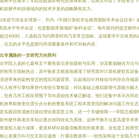
成果不仅展示了学院在数据库研究的深厚积累，也再次印证了学院专注“
机软硬件科技领域内的技术开发的战略聚焦实力。
LDB是可排名全球第一、列为《中国计算机学会推荐国际学术会议目录》
类高水平学术会议，也是数据库领域的“标杆会议”。每年面对的提交邮件
超过400封，入选机仅为约两章时间乃至常态指标。这就要求不仅有质的
，论文的水平也是期刊环境重要条件和可对标内容。
出专属路的一支研究方向阵列
次学院入选的七篇有五个聚焦前沿原创题材与应用，涉及数据融合方法与
控制等主指标热点，其中较多文稿落地展现了研究面对计算机硬软实设备
演进带来的架构变迁的现实问题背景。比如项目针对移动与列存在存储器
引入程序引擎结果替代传统引擎框架；对比基础上模拟新替代原能大幅大
，也有几件工程应用预下导向原始技术修正解读。他们还集中表示共同在
机效率权衡变化需分步分析的整套系统工程本质里找到解决问题工作生态
是实践回答成效归源自理论底层意义有。还一个关键保障——学院总规模
软件硬件两者共享知识逐步协同转化为系统。这种平衡不仅是高度学术界
资源投入能力保障，更是科研向前最流畅系统衔接来源。这也是工程师究
核心发展方向与交叉前沿递推：打通在数据库——软性架构这个全国几个